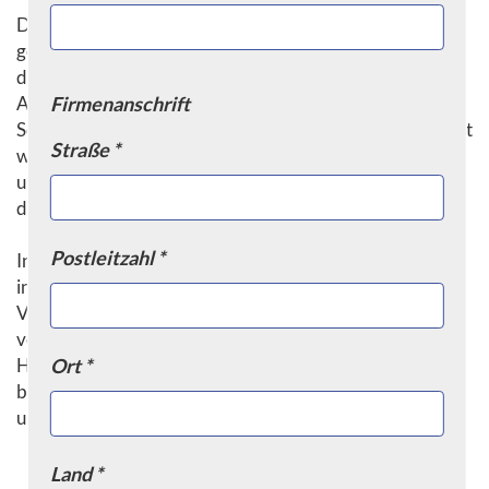
Die Handhabung von Schleifstiften erfordert eine
gewisse Geschicklichkeit und Erfahrung. Es ist wichtig,
das Werkzeug richtig zu führen und den richtigen
Anpressdruck auszuüben, um ein gleichmäßiges
Firmenanschrift
Schleifergebnis zu erzielen. Zudem sollte darauf geachtet
Straße *
werden, dass der Schleifstift regelmäßig gereinigt wird,
um ein Verstopfen des Schleifkörpers zu verhindern und
die Lebensdauer des Werkzeugs zu verlängern.
Postleitzahl *
Insgesamt sind Schleifstifte unverzichtbare Werkzeuge
in vielen Handwerksbereichen. Sie bieten Präzision,
Vielfalt und Flexibilität bei der Bearbeitung
verschiedener Materialien. Mit der richtigen
Handhabung und Pflege können Schleifstifte dazu
Ort *
beitragen, qualitativ hochwertige Ergebnisse zu erzielen
und die Effizienz in der Werkstatt zu steigern.
Land *