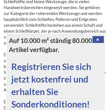
Schleifstifte sind kleine Werkzeuge, die in vielen
Handwerksbereichen eingesetzt werden. Sie gehören
zur Kategorie der rotierenden Werkzeuge und werden
hauptsächlich zum Schleifen, Polieren und Entgraten
verwendet. Schleifstifte bestehen aus einem Schaft und
einem Schleifkörper, der je nach Anwendungsbereich aus
verschiedenen Materialien wie Schleifpapier, Diamant
Auf 10.000 m² ständig 80.000
oder Hartmetall besteht.
Artikel verfügbar.
Die Vielfalt der Schleifstifte ermöglicht es, sie für
unterschiedliche Aufgaben einzusetzen. Sie werden
Registrieren Sie sich
beispielsweise in der Metallverarbeitung eingesetzt, um
Schweißnähte zu glätten oder Kanten zu entgraten. Auch
jetzt kostenfrei und
in der Holzbearbeitung finden Schleifstifte Verwendung,
um unebene Oberflächen zu glätten oder kleine
erhalten Sie
Aussparungen zu schleifen.
Sonderkonditionen!
Ein großer Vorteil von Schleifstiften ist ihre Präzision.
Dank ihrer kompakten Größe können sie auch an schwer