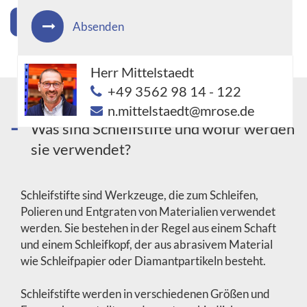
'Schleifstifte' Sortiment jetzt anzeigen
Absenden
Herr Mittelstaedt
+49 3562 98 14 - 122
n.mittelstaedt@mrose.de
Was sind Schleifstifte und wofür werden
sie verwendet?
Schleifstifte sind Werkzeuge, die zum Schleifen,
Polieren und Entgraten von Materialien verwendet
werden. Sie bestehen in der Regel aus einem Schaft
und einem Schleifkopf, der aus abrasivem Material
wie Schleifpapier oder Diamantpartikeln besteht.
Schleifstifte werden in verschiedenen Größen und