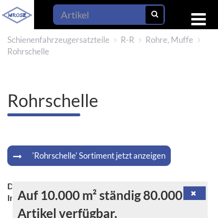
Schienenfahrzeugersatzteile
R-R
Rohre, Muffe
Rohrschelle
Rohrschelle
'Rohrschelle' Sortiment jetzt anzeigen
Die Rohrschelle: Ein unverzichtbares Bauteil in der
Auf 10.000 m² ständig 80.000
Installationstechnik
Artikel verfügbar.