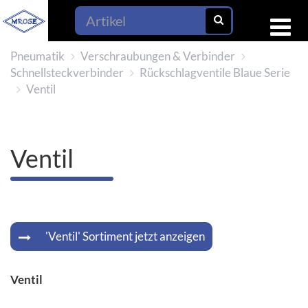
Pneumatik
Verschraubungen & Verbinder
Schnellsteckverbinder
Rückschlagventile Blaue Serie
Ventil
Ventil
'Ventil' Sortiment jetzt anzeigen
Ventil