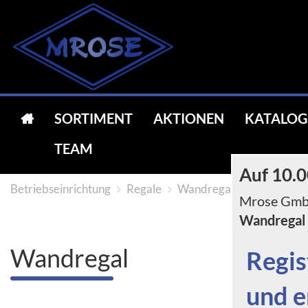
SORTIMENT
AKTIONEN
KATALOG
TEAM
Auf 10.0
Betriebseinrichtung
Regale
Wandregal
Mrose GmbH
Wandregal
Wandregal
Regis
und e