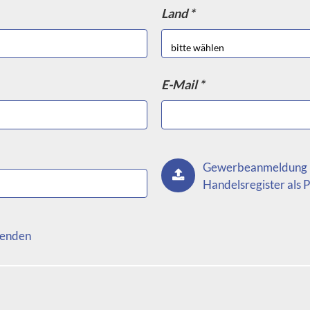
Land *
eren Materialien gefertigt sein, um verschiedenen Ansprüche
ltlich sein, um sich nahtlos in die vorhandene Einrichtung ei
Haken, Schubladen oder Türen ausgestattet sein, um den Stau
E-Mail *
 sowohl praktisch als auch dekorativ ist und dabei hilft, Ordn
tigen Auswahl und Montage kann ein Wandregal zu einem
Gewerbeanmeldung 
Handelsregister als
enden