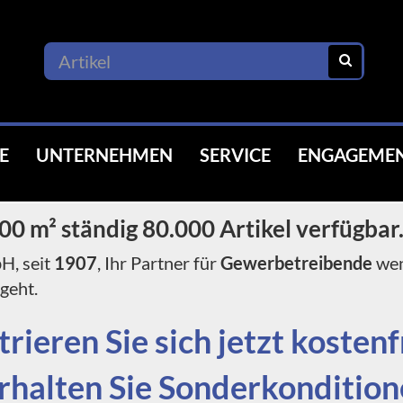
E
UNTERNEHMEN
SERVICE
ENGAGEME
00 m² ständig 80.000 Artikel verfügbar
, seit
1907
, Ihr Partner für
Gewerbetreibende
wen
geht.
trieren Sie sich jetzt kostenf
rhalten Sie Sonderkondition