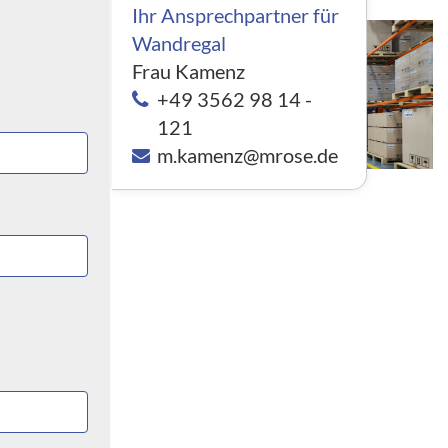
Ihr Ansprechpartner für
Wandregal
Frau Kamenz
+49 3562 98 14 -
121
denen
m.kamenz@mrose.de
erden. Ein
 von
stück, um
nderen
 Dübel,
des Regals
eiden.