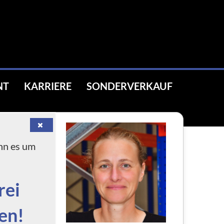
NT
KARRIERE
SONDERVERKAUF
.
n es um
rei
en!