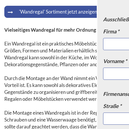
'Wandregal' Sortiment jetzt anzeigen
Ausschließ
Vielseitiges Wandregal für mehr Ordnung
Firma *
Ein Wandregal ist ein praktisches Möbelstück, um zusätzli
Größen, Formen und Materialien erhältlich sein, um den ind
Wandregal kann sowohl in der Küche, im Wohnzimmer, im 
Vorname *
Dekorationsgegenstände, Pflanzen oder andere Gegenstä
Durch die Montage an der Wand nimmt ein Wandregal keine
Vorteil ist. Es kann sowohl als dekoratives Element dienen
Gegenstände zu organisieren und griffbereit zu haben. Ein
Firmenansc
Regalen oder Möbelstücken verwendet werden, um eine ha
Straße *
Die Montage eines Wandregals ist in der Regel einfach un
Schrauben und eine Wasserwaage benötigt, um das Regal si
sollte darauf geachtet werden, dass die Wand die Last trage