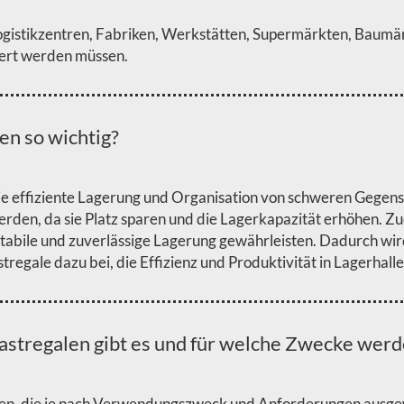
ogistikzentren, Fabriken, Werkstätten, Supermärkten, Baumä
gert werden müssen.
en so wichtig?
ie die effiziente Lagerung und Organisation von schweren Geg
rden, da sie Platz sparen und die Lagerkapazität erhöhen. Zu
abile und zuverlässige Lagerung gewährleisten. Dadurch wird
regale dazu bei, die Effizienz und Produktivität in Lagerhalle
stregalen gibt es und für welche Zwecke werd
en, die je nach Verwendungszweck und Anforderungen ausgewä