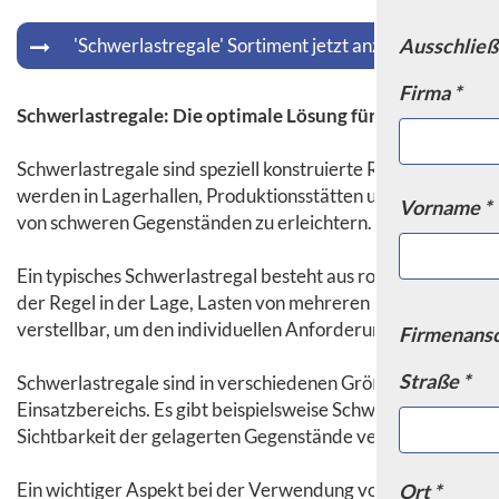
'Schwerlastregale' Sortiment jetzt anzeigen
Ausschließ
Firma *
Schwerlastregale: Die optimale Lösung für schwere Last
Schwerlastregale sind speziell konstruierte Regalsysteme, di
werden in Lagerhallen, Produktionsstätten und anderen ind
Vorname *
von schweren Gegenständen zu erleichtern.
Ein typisches Schwerlastregal besteht aus robusten Stahlra
der Regel in der Lage, Lasten von mehreren hundert Kilog
verstellbar, um den individuellen Anforderungen des Lager
Firmenansc
Straße *
Schwerlastregale sind in verschiedenen Größen und Ausführ
Einsatzbereichs. Es gibt beispielsweise Schwerlastregale mi
Sichtbarkeit der gelagerten Gegenstände verbessern.
Ein wichtiger Aspekt bei der Verwendung von Schwerlastrega
Ort *