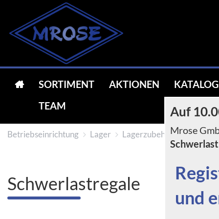
SORTIMENT
AKTIONEN
KATALOG
TEAM
Auf 10.0
Mrose GmbH
Betriebseinrichtung
Lager
Lagerzubehör
Schwerla
Schwerlast
Regis
Schwerlastregale
und e