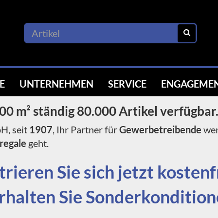
E
UNTERNEHMEN
SERVICE
ENGAGEME
00 m² ständig 80.000 Artikel verfügbar
, seit
1907
, Ihr Partner für
Gewerbetreibende
wen
stregale
regale
geht.
trieren Sie sich jetzt kostenf
rhalten Sie Sonderkondition