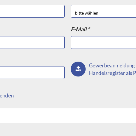
rüber hinaus sollten die Regale regelmäßig gewartet und auf
Lagerumgebung zu gewährleisten.
iente Nutzung des verfügbaren Platzes, eine bessere Organisat
E-Mail *
zichtbare Lösung für Unternehmen, die schwere Lasten lagern 
ktive Lösung für die Lagerung schwerer Lasten. Mit ihrer rob
hl für Unternehmen, die eine sichere und effiziente Lagerung v
Gewerbeanmeldung 
Handelsregister als
enden