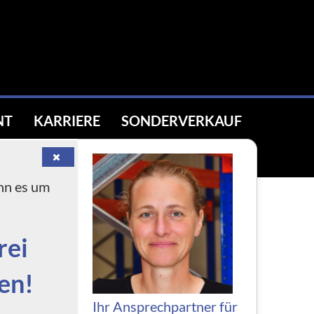
NT
KARRIERE
SONDERVERKAUF
.
n es um
rei
en!
Ihr Ansprechpartner für