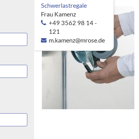
Schwerlastregale
Frau Kamenz
+49 3562 98 14 -
121
m.kamenz@mrose.de
Sie
e Lagerung
le sind in
öhe
en und die
ngsgemäß