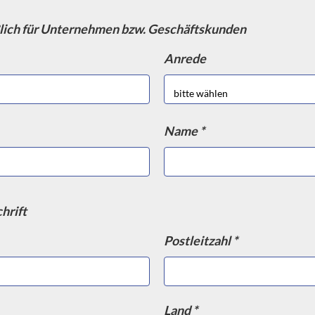
lich für Unternehmen bzw. Geschäftskunden
Anrede
en
e dazu dienen, schwere Lasten sicher und effizient zu lagern. 
ustriellen Umgebungen eingesetzt, um Platz zu sparen und di
Name *
hmen, die mit stabilen Regalböden verbunden sind. Diese Rega
ramm pro Regalboden zu tragen. Die Regalböden sind in der H
s gerecht zu werden.
hrift
Postleitzahl *
ungen erhältlich, je nach den Anforderungen des jeweiligen
t offenen Regalböden, die eine gute Luftzirkulation ermöglich
len ist die Sicherheit. Es ist wichtig, dass die Regale ordnu
Land *