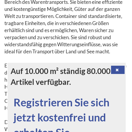
Bereich des Warentransports. Sie bieten eine effiziente
und kostengünstige Möglichkeit, Güter auf der ganzen
Welt zu transportieren. Container sind standardisierte,
tragbare Einheiten, die in verschiedenen Größen
erhältlich sind und es ermöglichen, Waren sicher zu
verpacken und zu verschicken. Sie sind robust und
widerstandsfähig gegen Witterungseinflüsse, was sie
ideal für den Transport über Land und See macht.
Ein Container besteht aus Stahl oder Aluminium und ist in
Auf 10.000 m² ständig 80.000
der Regel rechteckig geformt. Die meisten Container
haben standardisierte Abmessungen, um eine einfache
Artikel verfügbar.
Handhabung und den Einsatz von speziell entwickelten
Transportgeräten zu ermöglichen. Die gängigsten
Registrieren Sie sich
Containergrößen sind 20 Fuß und 40 Fuß lang, wobei die
Höhe und Breite gleichbleiben.
jetzt kostenfrei und
Die Verwendung von Containern hat den Transport von
Waren revolutioniert. Früher mussten Güter einzeln