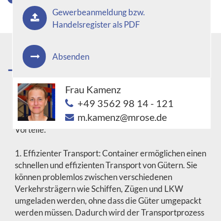
Gewerbeanmeldung bzw.
Handelsregister als PDF
Absenden
Was sind die Vorteile von Containern in
der modernen Logistik?
Frau Kamenz
+49 3562 98 14 - 121
m.kamenz@mrose.de
Container haben in der modernen Logistik zahlreiche
Vorteile:
1. Effizienter Transport: Container ermöglichen einen
schnellen und effizienten Transport von Gütern. Sie
können problemlos zwischen verschiedenen
Verkehrsträgern wie Schiffen, Zügen und LKW
umgeladen werden, ohne dass die Güter umgepackt
werden müssen. Dadurch wird der Transportprozess