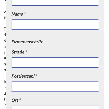
können sie mit speziellen Vorrichtungen ausgestattet
werden, um empfindliche oder gefährliche Güter zu
Name *
schützen.
Die Nutzung von Containern hat auch dazu beigetragen,
den internationalen Handel zu erleichtern. Durch die
Standardisierung der Containergrößen und -
Firmenanschrift
abmessungen können Waren problemlos von einem Land
Straße *
zum anderen transportiert werden, ohne dass spezielle
Anpassungen oder Umladungen erforderlich sind. Dies
hat den Handel zwischen Ländern vereinfacht und
beschleunigt.
Postleitzahl *
Insgesamt haben Container den Warentransport
revolutioniert. Sie bieten eine kostengünstige, effiziente
und sichere Möglichkeit, Güter über große Entfernungen
zu transportieren. Obwohl sie bereits eine wichtige Rolle
Ort *
im internationalen Handel spielen, werden Container