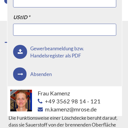
UStID *
Was ist eine Löschdecke und wie
Gewerbeanmeldung bzw.
funktioniert sie?
Handelsregister als PDF
Eine Löschdecke ist ein Feuerlöschmittel in Form
Absenden
eines großen, feuerfesten Tuches, das verwendet
wird, um kleine Brände zu ersticken und zu löschen.
Die Decke besteht in der Regel aus einer speziellen
Frau Kamenz
Art von Glasfasergewebe oder anderen
+49 3562 98 14 - 121
feuerbeständigen Materialien.
m.kamenz@mrose.de
Die Funktionsweise einer Löschdecke beruht darauf,
dass sie Sauerstoff von der brennenden Oberfläche