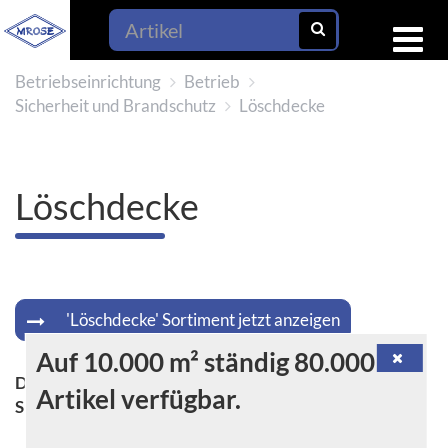
Betriebseinrichtung
Betrieb
Sicherheit und Brandschutz
Löschdecke
Löschdecke
'Löschdecke' Sortiment jetzt anzeigen
Auf 10.000 m² ständig 80.000
Die Löschdecke - ein unverzichtbares
Artikel verfügbar.
Sicherheitsutensil