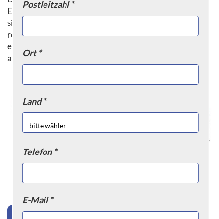
Postleitzahl *
Einsatzmöglichkeiten und die kompakte Bauweise sollte
sie in keinem Haushalt fehlen. Es empfiehlt sich,
regelmäßig zu überprüfen, ob die Löschdecke noch
einsatzbereit ist und gegebenenfalls eine neue
Ort *
anzuschaffen.
Land *
Telefon *
E-Mail *
'Löschdecke' Sortiment jetzt anzeigen