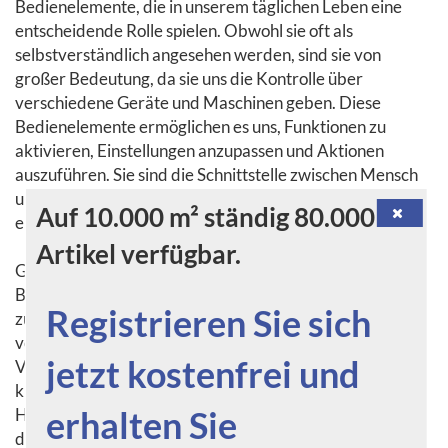
Bedienelemente, die in unserem täglichen Leben eine
entscheidende Rolle spielen. Obwohl sie oft als
selbstverständlich angesehen werden, sind sie von
großer Bedeutung, da sie uns die Kontrolle über
verschiedene Geräte und Maschinen geben. Diese
Bedienelemente ermöglichen es uns, Funktionen zu
aktivieren, Einstellungen anzupassen und Aktionen
auszuführen. Sie sind die Schnittstelle zwischen Mensch
und Maschine, und ihre Gestaltung und Platzierung sind
Auf 10.000 m² ständig 80.000
entscheidend für eine intuitive und effiziente Bedienung.
Artikel verfügbar.
Griffe sind eine der grundlegendsten Formen von
Bedienelementen. Sie werden oft verwendet, um Dinge
Registrieren Sie sich
zu greifen, zu halten oder zu bewegen. Griffe gibt es in
verschiedenen Formen und Größen, je nach
jetzt kostenfrei und
Verwendungszweck. Sie können rund, eckig, lang oder
kurz sein und aus verschiedenen Materialien wie Metall,
erhalten Sie
Holz oder Kunststoff bestehen. Die Ergonomie spielt bei
der Gestaltung von Griffen eine wichtige Rolle, um eine