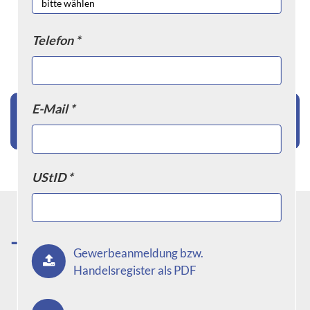
Telefon *
'Welle-Nabe-Verbindung' Sortiment jetzt
E-Mail *
anzeigen
UStID *
Wie funktioniert eine Welle-Nabe-
Gewerbeanmeldung bzw.
Verbindung und welche Vorteile bietet
Handelsregister als PDF
sie gegenüber anderen
Verbindungsmethoden?