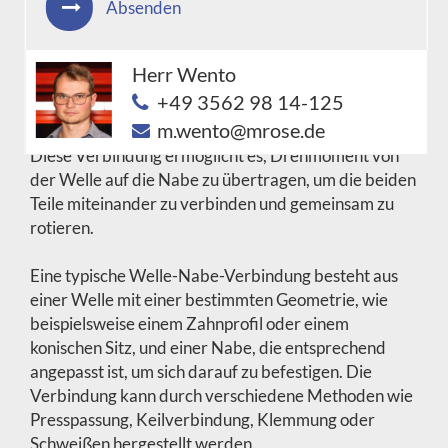
Absenden
Eine Welle-Nabe-Verbindung ist eine mechanische
Herr Wento
Verbindung zwischen einer Welle und einer Nabe,
+49 3562 98 14-125
die häufig in rotierenden Maschinen und Geräten wie
m.wento@mrose.de
Motoren, Getrieben und Pumpen verwendet wird.
Diese Verbindung ermöglicht es, Drehmoment von
der Welle auf die Nabe zu übertragen, um die beiden
Teile miteinander zu verbinden und gemeinsam zu
rotieren.
Eine typische Welle-Nabe-Verbindung besteht aus
einer Welle mit einer bestimmten Geometrie, wie
beispielsweise einem Zahnprofil oder einem
konischen Sitz, und einer Nabe, die entsprechend
angepasst ist, um sich darauf zu befestigen. Die
Verbindung kann durch verschiedene Methoden wie
Presspassung, Keilverbindung, Klemmung oder
Schweißen hergestellt werden.