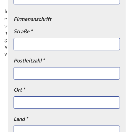
Insgesamt ist die Welle-Nabe-Verbindung eine
essentielle Komponente in der Maschinentechnik, die
Firmenanschrift
sorgfältig ausgewählt, montiert und gewartet werden
Straße *
muss, um eine reibungslose Funktion der Maschine zu
gewährleisten. Durch die richtige Wahl und Pflege der
Verbindung kann die Lebensdauer der Maschine
verlängert und die Produktivität gesteigert werden.
Postleitzahl *
Ort *
Land *