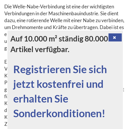
Die Welle-Nabe-Verbindung ist eine der wichtigsten
Verbindungen in der Maschinenbauindustrie. Sie dient
dazu, eine rotierende Welle mit einer Nabe zu verbinden,
um Drehmomente und Kräfte zu übertragen. Dabei ist es
entscheidend, dass die Verbindung fest und spielfrei ist,
Auf 10.000 m² ständig 80.000
um ein reibungsloses Funktionieren der Maschine zu
Artikel verfügbar.
gewährleisten.
Es gibt verschiedene Arten von Welle-Nabe-
Registrieren Sie sich
Verbindungen, wie zum Beispiel die Passfeder, die
Keilverbindung oder die Klemmverbindung. Bei der
jetzt kostenfrei und
Passfeder wird eine Nut in der Welle und in der Nabe
gefräst, in die eine Passfeder eingesetzt wird. Diese sorgt
erhalten Sie
für die Übertragung der Drehmomente. Bei der
Keilverbindung werden Keile in die Nut eingesetzt, um
Sonderkonditionen!
die Welle mit der Nabe zu verbinden. Die
Klemmverbindung dagegen funktioniert durch das
Zusammenpressen von Welle und Nabe mittels