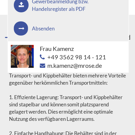
Gewerbeanmeldung bzw.
Handelsregister als PDF
Absenden
Was sind die Vorteile von Transport- und
Kippbehältern gegenüber
Frau Kamenz
herkömmlichen Transportmitteln?
+49 3562 98 14 - 121
m.kamenz@mrose.de
Transport- und Kippbehälter bieten mehrere Vorteile
gegenüber herkömmlichen Transportmitteln:
1. Effiziente Lagerung: Transport- und Kippbehälter
sind stapelbar und können somit platzsparend
gelagert werden. Dies ermöglicht eine optimale
Nutzung des verfügbaren Lagerraums.
2. Einfache Handhabung: Die Behälter sind in der