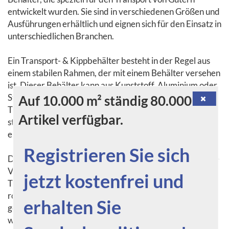
entwickelt wurden. Sie sind in verschiedenen Größen und
Ausführungen erhältlich und eignen sich für den Einsatz in
unterschiedlichen Branchen.
Ein Transport- & Kippbehälter besteht in der Regel aus
einem stabilen Rahmen, der mit einem Behälter versehen
ist. Dieser Behälter kann aus Kunststoff, Aluminium oder
Stahl gefertigt sein und je nach Bedarf eine bestimmte
Auf 10.000 m² ständig 80.000
Traglast aufweisen. Die Behälter sind in der Regel
Artikel verfügbar.
stapelbar, was die Lagerung und den Transport
erleichtert.
Registrieren Sie sich
Der Einsatz von Transport- & Kippbehältern bietet einige
Vorteile. Zum einen ermöglichen sie einen effizienten
jetzt kostenfrei und
Transport von Gütern. Durch ihre Konstruktion sind sie
robust und langlebig, was eine lange Lebensdauer
erhalten Sie
gewährleistet. Zudem können sie platzsparend gestapelt
werden, was die Lagerung erleichtert.