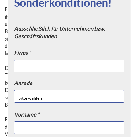
Sonderkonditionen!
Ein weiterer Vorteil von Transport- & Kippbehältern ist
ihre Flexibilität. Sie können für den Transport
unterschiedlichster Güter eingesetzt werden, wie zum
Ausschließlich für Unternehmen bzw.
Beispiel Schüttgut, Flüssigkeiten oder Kleinteile. Zudem
Geschäftskunden
sind sie in verschiedenen Größen erhältlich, sodass sie an
die individuellen Anforderungen angepasst werden
Firma *
können.
Der Kippmechanismus ist ein weiteres Merkmal von
Transport- & Kippbehältern. Durch diesen Mechanismus
Anrede
können die Behälter einfach und schnell entleert werden.
Dies erleichtert nicht nur das Entladen der Güter,
sondern ermöglicht auch eine einfache Reinigung der
Behälter.
Vorname *
Ein wichtiger Aspekt bei Transport- & Kippbehältern ist
die Sicherheit. Sie verfügen in der Regel über spezielle
Vorrichtungen, um ein ungewolltes Kippen oder