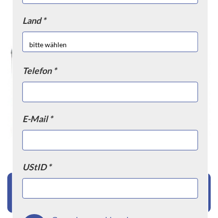
Land *
Telefon *
E-Mail *
UStID *
'Transport- & Kippbehälter' Sortiment jetzt
anzeigen