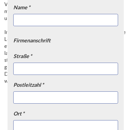
Verschütten der Güter zu verhindern. Zudem sind sie oft
Name *
mit Rollen oder Griffen ausgestattet, um den Transport
und die Handhabung zu erleichtern.
Insgesamt sind Transport- & Kippbehälter eine praktische
Lösung für den Transport von Gütern. Sie bieten eine
Firmenanschrift
effiziente Möglichkeit, Güter zu transportieren und zu
lagern, und sind zudem flexibel einsetzbar. Durch ihren
Straße *
stabilen Aufbau und ihre Sicherheitsvorrichtungen
gewährleisten sie eine sichere Handhabung der Güter.
Daher sind sie in vielen Branchen unverzichtbar und
werden auch in Zukunft eine wichtige Rolle spielen.
Postleitzahl *
Ort *